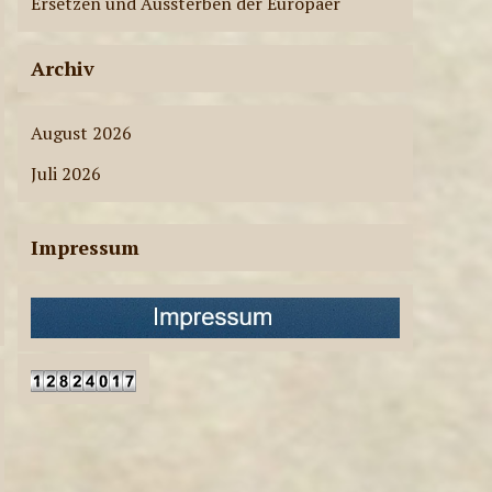
Ersetzen und Aussterben der Europäer
ae-radiostation Live-
Sendungen am
28.07.2026
Archiv
9
August 2026
LIVE-SENDUNGEN
ae-radiostation Live-
Juli 2026
Sendungen am
27.07.2026
10
Impressum
LIVE-SENDUNGEN
ae-radiostation Live-
Sendungen am
23.07.2026
11
LIVE-SENDUNGEN
ae-radiostation Live-
Sendungen am