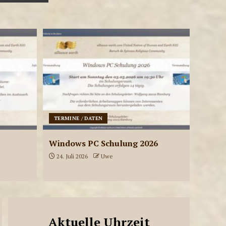
LIVE-SENDUNGEN
ae-radiostation Live-
Sendungen am
03.08.2026
5
LIVE-SENDUNGEN
ae-radiostation Live-
Sendungen am
31.07.2026
TERMINE / DATEN
6
Windows PC Schulung 2026
24. Juli 2026
Uwe
LIVE-SENDUNGEN
ae-radiostation Live-
Sendungen am
30.07.2026
7
Aktuelle Uhrzeit