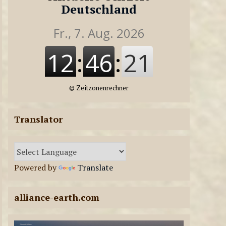
LIVE-SENDUNGEN
Deutschland
ae-radiostation Live-
Sendungen am
29.07.2026
8
LIVE-SENDUNGEN
ae-radiostation Live-
©
Zeitzonenrechner
Sendungen am
28.07.2026
9
Translator
LIVE-SENDUNGEN
ae-radiostation Live-
Sendungen am
Powered by
Translate
27.07.2026
10
alliance-earth.com
LIVE-SENDUNGEN
ae-radiostation Live-