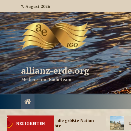
7. August 2026
allianz-erde.org
Medien- und Radioteam
artaria – die größte Nation
CWA Deutschland
NEUIGKEITEN
 Geschichte