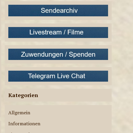
2
LIVE-SENDUNGEN
ae-radiostation Live-
Sendungen am
05.08.2026
3
LIVE-SENDUNGEN
ae-radiostation Live-
Sendungen am
04.08.2026
4
Kategorien
LIVE-SENDUNGEN
ae-radiostation Live-
Allgemein
Sendungen am
03.08.2026
Informationen
5