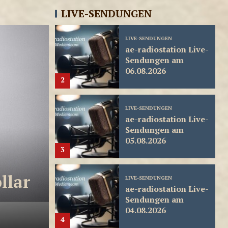
07.08.2026
1
LIVE-SENDUNGEN
LIVE-SENDUNGEN
ae-radiostation Live-
Sendungen am
06.08.2026
2
LIVE-SENDUNGEN
ae-radiostation Live-
Sendungen am
05.08.2026
3
ALLGEMEIN
llar
Ferienjob: DAS müsse
LIVE-SENDUNGEN
ae-radiostation Live-
Studenten & Eltern J
Sendungen am
04.08.2026
4
7. August 2026
Esther