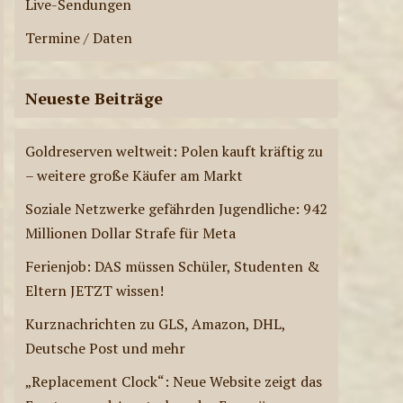
Live-Sendungen
LIVE-SENDUNGEN
Termine / Daten
ae-radiostation Live-
Sendungen am
31.07.2026
Neueste Beiträge
6
Goldreserven weltweit: Polen kauft kräftig zu
LIVE-SENDUNGEN
ae-radiostation Live-
– weitere große Käufer am Markt
Sendungen am
30.07.2026
Soziale Netzwerke gefährden Jugendliche: 942
7
Millionen Dollar Strafe für Meta
Ferienjob: DAS müssen Schüler, Studenten &
LIVE-SENDUNGEN
ae-radiostation Live-
Eltern JETZT wissen!
Sendungen am
Kurznachrichten zu GLS, Amazon, DHL,
29.07.2026
8
Deutsche Post und mehr
„Replacement Clock“: Neue Website zeigt das
LIVE-SENDUNGEN