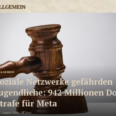
LLGEMEIN
LLGEMEIN
oziale Netzwerke gefährden
ugendliche: 942 Millionen Do
trafe für Meta
. August 2026
Uwe