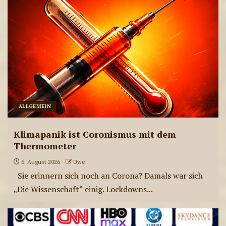
3
ae-radiostation Live-
Sendungen am 03.08.2026
4
ALLGEMEIN
ae-radiostation Live-
Sendungen am 31.07.2026
Klimapanik ist Coronismus mit dem
Thermometer
5
6. August 2026
Uwe
Sie erinnern sich noch an Corona? Damals war sich
ae-radiostation Live-
„Die Wissenschaft“ einig. Lockdowns...
Sendungen am 30.07.2026
6