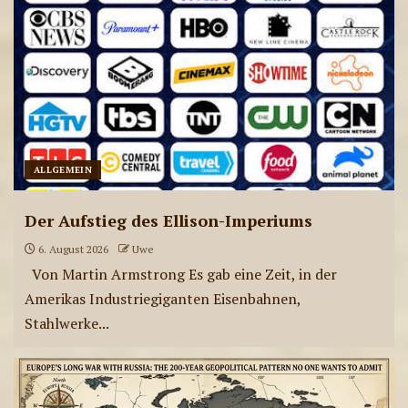
ae-radiostation Live-
Sendungen am 29.07.2026
7
ae-radiostation Live-
ALLGEMEIN
Sendungen am 28.07.2026
Der Aufstieg des Ellison-Imperiums
8
6. August 2026
Uwe
Von Martin Armstrong Es gab eine Zeit, in der
ae-radiostation Live-
Amerikas Industriegiganten Eisenbahnen,
Sendungen am 27.07.2026
Stahlwerke...
9