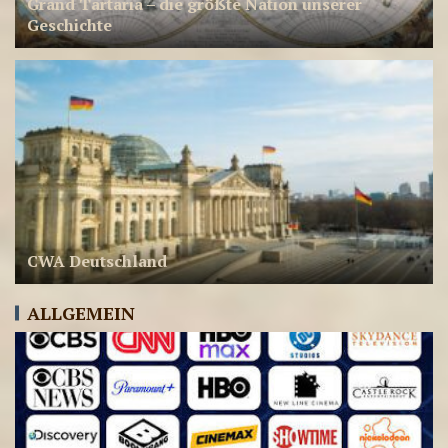
Grand Tartaria – die größte Nation unserer
Geschichte
CWA Deutschland
ae-radiostation Live-
Sendungen am 22.07.2026
ALLGEMEIN
11
ae-radiostation Live-
Sendungen am 06.08.2026
ALLGEMEIN