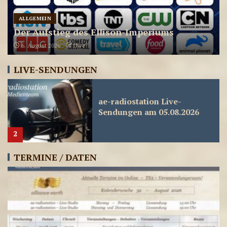
Europas langer Krieg mit Russland: Das
1
200-jährige geopolitische Muster, das
niemand wahrhaben will
6. August 2026
Uwe
ae-radiostation Live-
Sendungen am 05.08.2026
LIVE-SENDUNGEN
2
ae-radiostation Live-
Sendungen am 04.08.2026
3
TERMINE / DATEN
ae-radiostation Live-
Sendungen am 03.08.2026
4